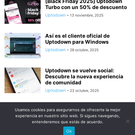
[Black Friday 2025] Uptodown
Turbo con un 50% de descuento
Uptodown
-
13 noviembre, 2025
Así es el cliente oficial de
Uptodown para Windows
Uptodown
-
28 octubre, 2025
Uptodown se vuelve social:
Descubre la nueva experiencia
de comunidad
Uptodown
-
23 octubre, 2025
Usamos cookies para asegurarnos de ofrecerte la mejor
experiencia en nuestro sitio web. Si sigues navegando,
entenderemos que estás de acuerdo.
© Uptodown Technologies SL |
TOS
|
Política de privacidad y
Ok
cookies
.