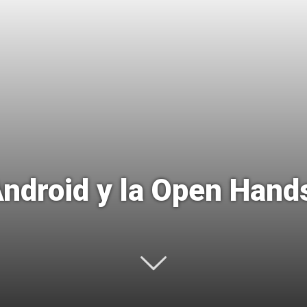
Uptodown
ndroid y la Open Hands