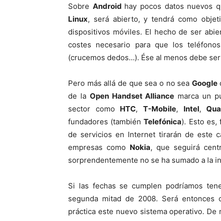
Sobre
Android
hay pocos datos nuevos que
Linux
, será abierto, y tendrá como objet
dispositivos móviles. El hecho de ser abi
costes necesario para que los teléfono
(crucemos dedos…).
Ése al menos debe ser 
Pero más allá de que sea o no sea
Google
de la
Open Handset Alliance
marca un pun
sector como
HTC
,
T-Mobile
,
Intel
,
Qu
fundadores (también
Telefónica
). Esto es
de servicios en Internet tirarán de este
empresas como
Nokia
, que seguirá cen
sorprendentemente no se ha sumado a la ini
Si las fechas se cumplen podríamos tene
segunda mitad de 2008. Será entonces c
práctica este nuevo sistema operativo. De 