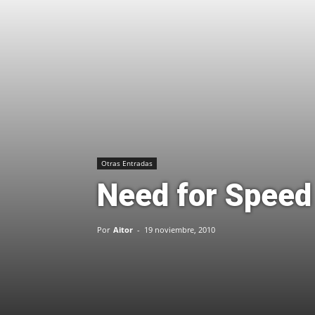
Otras Entradas
Need for Speed 
Por
Aitor
-
19 noviembre, 2010