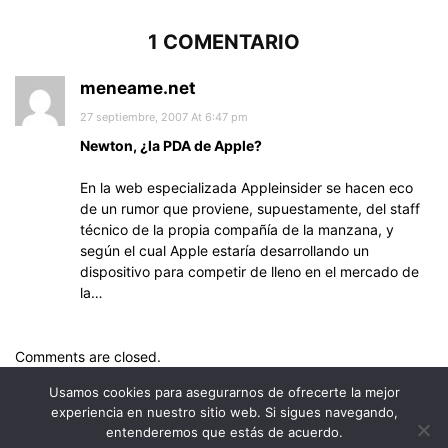
1 COMENTARIO
meneame.net
27 septiembre, 2007 At 6:47 pm
Newton, ¿la PDA de Apple?
En la web especializada Appleinsider se hacen eco
de un rumor que proviene, supuestamente, del staff
técnico de la propia compañía de la manzana, y
según el cual Apple estaría desarrollando un
dispositivo para competir de lleno en el mercado de
la…
Comments are closed.
Usamos cookies para asegurarnos de ofrecerte la mejor
experiencia en nuestro sitio web. Si sigues navegando,
entenderemos que estás de acuerdo.
© Uptodown Technologies SL |
TOS
|
Política de privacidad y