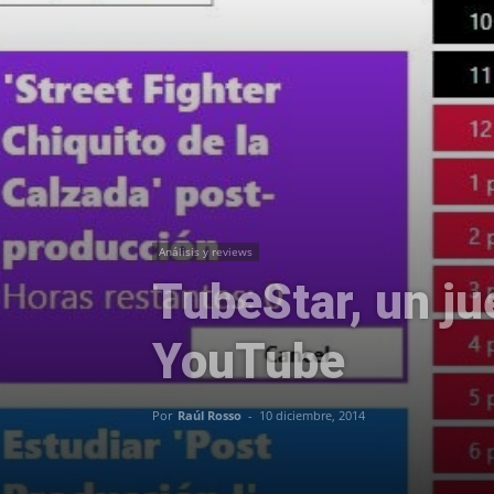
Análisis y reviews
TubeStar, un ju
YouTube
Por
Raúl Rosso
-
10 diciembre, 2014