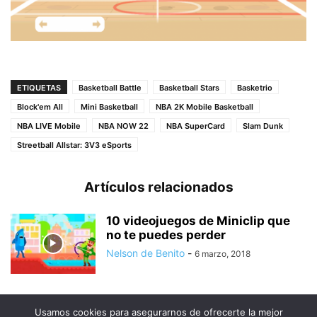
ETIQUETAS
Basketball Battle
Basketball Stars
Basketrio
Block'em All
Mini Basketball
NBA 2K Mobile Basketball
NBA LIVE Mobile
NBA NOW 22
NBA SuperCard
Slam Dunk
Streetball Allstar: 3V3 eSports
Artículos relacionados
10 videojuegos de Miniclip que
no te puedes perder
Nelson de Benito
-
6 marzo, 2018
Usamos cookies para asegurarnos de ofrecerte la mejor