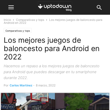
Inicio
Comparativas y tops
Los mejores juegos de baloncesto para
Android en 2022
Comparativas y tops
Los mejores juegos de
baloncesto para Android en
2022
Hacemos un repaso a los mejores juegos de baloncesto
para Android que puedes descargar en tu smartphone
durante 2022.
Por
Carlos Martínez
-
8 marzo, 2022