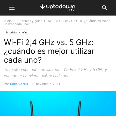
Inicio
Tutoriales y guías
Wi-Fi 2,4 GHz vs. 5 GHz: ¿cuándo es mejor
utilizar cada uno?
Tutoriales y guías
Wi-Fi 2,4 GHz vs. 5 GHz:
¿cuándo es mejor utilizar
cada uno?
Te explicamos qué son las redes Wi-Fi 2.4 GHz y 5 GHz y
cuándo te conviene utilizar cada una.
Por
Érika García
-
19 noviembre, 2021