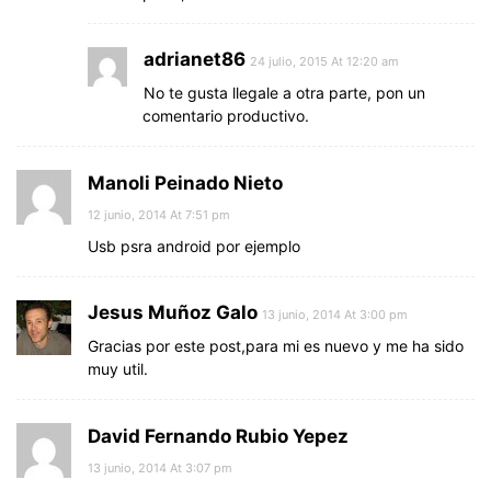
adrianet86
24 julio, 2015 At 12:20 am
No te gusta llegale a otra parte, pon un
comentario productivo.
Manoli Peinado Nieto
12 junio, 2014 At 7:51 pm
Usb psra android por ejemplo
Jesus Muñoz Galo
13 junio, 2014 At 3:00 pm
Gracias por este post,para mi es nuevo y me ha sido
muy util.
David Fernando Rubio Yepez
13 junio, 2014 At 3:07 pm