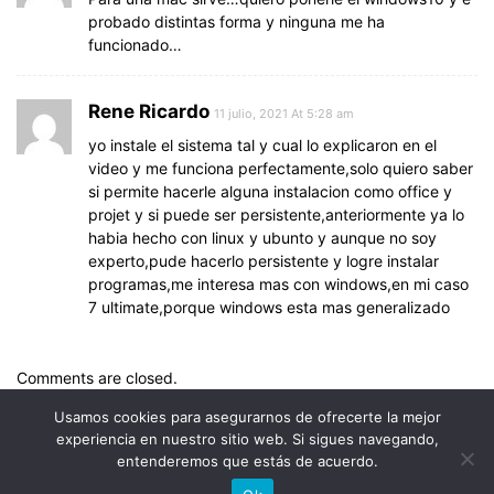
probado distintas forma y ninguna me ha
funcionado…
Rene Ricardo
11 julio, 2021 At 5:28 am
yo instale el sistema tal y cual lo explicaron en el
video y me funciona perfectamente,solo quiero saber
si permite hacerle alguna instalacion como office y
projet y si puede ser persistente,anteriormente ya lo
habia hecho con linux y ubunto y aunque no soy
experto,pude hacerlo persistente y logre instalar
programas,me interesa mas con windows,en mi caso
7 ultimate,porque windows esta mas generalizado
Comments are closed.
Usamos cookies para asegurarnos de ofrecerte la mejor
experiencia en nuestro sitio web. Si sigues navegando,
entenderemos que estás de acuerdo.
© Uptodown Technologies SL |
TOS
|
Política de privacidad y