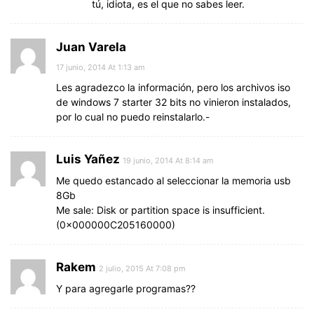
tú, idiota, es el que no sabes leer.
Juan Varela
17 junio, 2014 At 1:13 am
Les agradezco la información, pero los archivos iso
de windows 7 starter 32 bits no vinieron instalados,
por lo cual no puedo reinstalarlo.-
Luis Yañez
19 junio, 2014 At 8:14 am
Me quedo estancado al seleccionar la memoria usb
8Gb
Me sale: Disk or partition space is insufficient.
(0x000000C205160000)
Rakem
2 julio, 2015 At 7:08 pm
Y para agregarle programas??