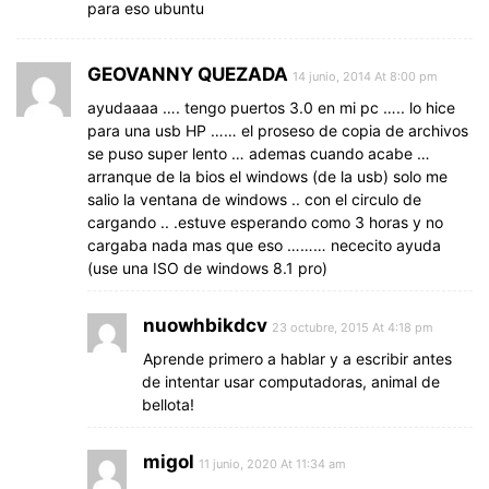
para eso ubuntu
GEOVANNY QUEZADA
14 junio, 2014 At 8:00 pm
ayudaaaa …. tengo puertos 3.0 en mi pc ….. lo hice
para una usb HP …… el proseso de copia de archivos
se puso super lento … ademas cuando acabe …
arranque de la bios el windows (de la usb) solo me
salio la ventana de windows .. con el circulo de
cargando .. .estuve esperando como 3 horas y no
cargaba nada mas que eso ……… nececito ayuda
(use una ISO de windows 8.1 pro)
nuowhbikdcv
23 octubre, 2015 At 4:18 pm
Aprende primero a hablar y a escribir antes
de intentar usar computadoras, animal de
bellota!
migol
11 junio, 2020 At 11:34 am