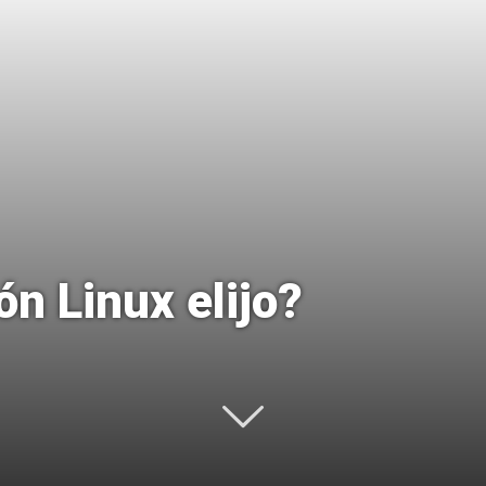
Uptodown
ón Linux elijo?