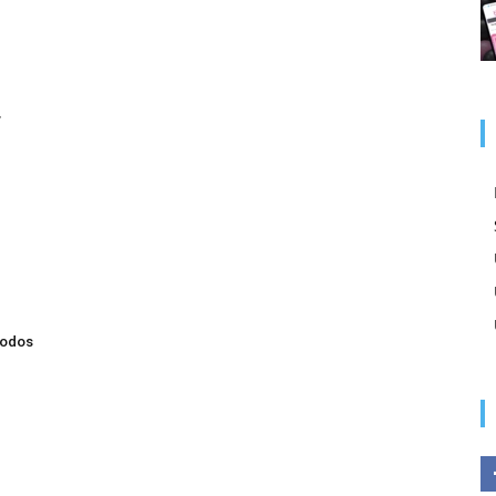
r
todos