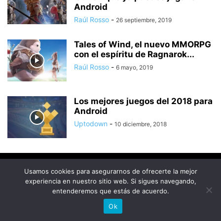
Android
Raúl Rosso
-
26 septiembre, 2019
Tales of Wind, el nuevo MMORPG
con el espíritu de Ragnarok...
Raúl Rosso
-
6 mayo, 2019
Los mejores juegos del 2018 para
Android
Uptodown
-
10 diciembre, 2018
© Uptodown Technologies SL |
TOS
|
Política de privacidad y
Usamos cookies para asegurarnos de ofrecerte la mejor
cookies
.
experiencia en nuestro sitio web. Si sigues navegando,
entenderemos que estás de acuerdo.
Ok