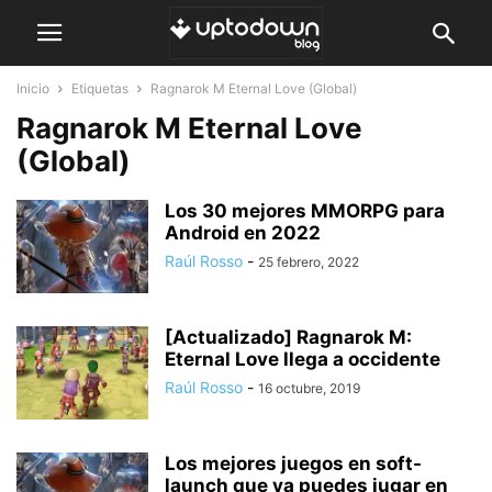
Inicio
Etiquetas
Ragnarok M Eternal Love (Global)
Ragnarok M Eternal Love
(Global)
Los 30 mejores MMORPG para
Android en 2022
Raúl Rosso
-
25 febrero, 2022
[Actualizado] Ragnarok M:
Eternal Love llega a occidente
Raúl Rosso
-
16 octubre, 2019
Los mejores juegos en soft-
launch que ya puedes jugar en