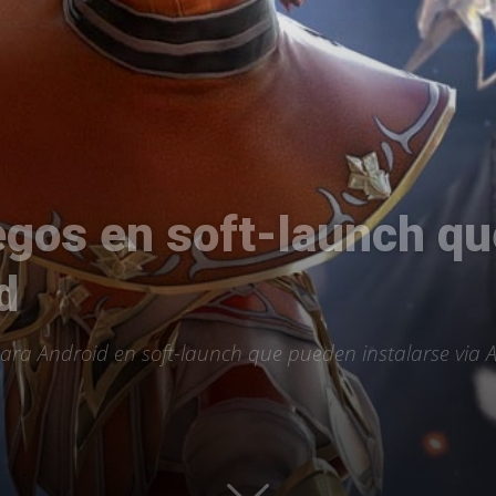
Uptodown
egos en soft-launch q
d
para Android en soft-launch que pueden instalarse via A