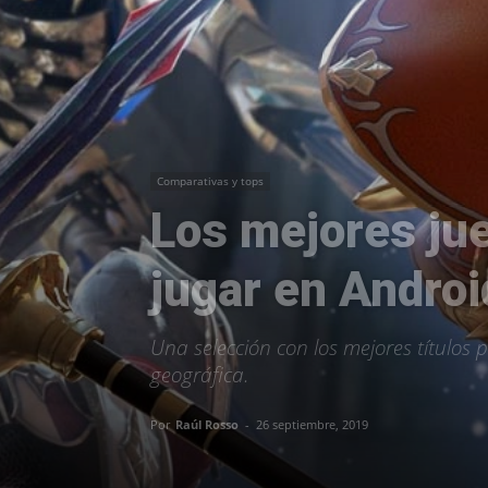
Comparativas y tops
Los mejores ju
jugar en Androi
Una selección con los mejores títulos 
geográfica.
Por
Raúl Rosso
-
26 septiembre, 2019