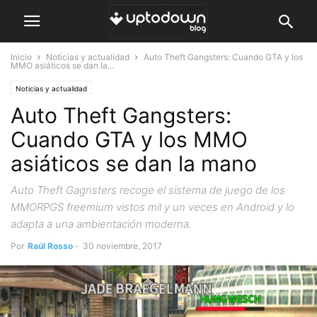
Inicio
Noticias y actualidad
Auto Theft Gangsters: Cuando GTA y los
MMO asiáticos se dan la...
Noticias y actualidad
Auto Theft Gangsters:
Cuando GTA y los MMO
asiáticos se dan la mano
Auto Theft Gagnsters recoge el sistema de juego de los
MMORPGS freemium vistos mil y un veces en Android y lo
adapta a una ambientación moderna.
Por
Raúl Rosso
-
30 noviembre, 2017