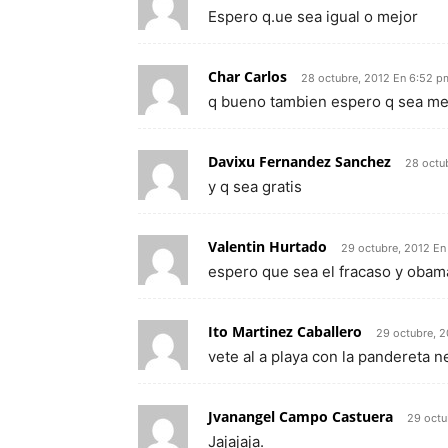
Espero q.ue sea igual o mejor
Char Carlos
28 octubre, 2012 En 6:52 p
q bueno tambien espero q sea mejo
Davixu Fernandez Sanchez
28 octu
y q sea gratis
Valentin Hurtado
29 octubre, 2012 En
espero que sea el fracaso y obama
Ito Martinez Caballero
29 octubre, 
vete al a playa con la pandereta n
Jvanangel Campo Castuera
29 octu
Jajajaja.