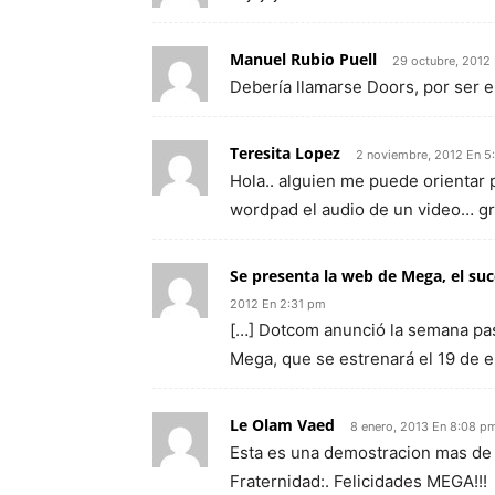
Manuel Rubio Puell
29 octubre, 2012
Debería llamarse Doors, por ser el
Teresita Lopez
2 noviembre, 2012 En 5
Hola.. alguien me puede orientar 
wordpad el audio de un video… g
Se presenta la web de Mega, el s
2012 En 2:31 pm
[…] Dotcom anunció la semana pas
Mega, que se estrenará el 19 de e
Le Olam Vaed
8 enero, 2013 En 8:08 p
Esta es una demostracion mas de la
Fraternidad:. Felicidades MEGA!!!