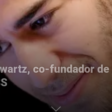
Uptodown
wartz, co-fundador de 
SS