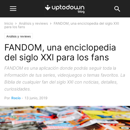
Inicio
Análisis y reviews
FANDOM, una enciclopedia del siglo XXI
para los fans
Análisis y reviews
FANDOM, una enciclopedia
del siglo XXI para los fans
FANDOM es una aplicación donde podrás seguir toda la
información de tus series, videojuegos o temas favoritos. La
Biblia de cualquier fan del siglo XXI con noticias, detalles,
curiosidades.
Por
Rocío
-
13 junio, 2019