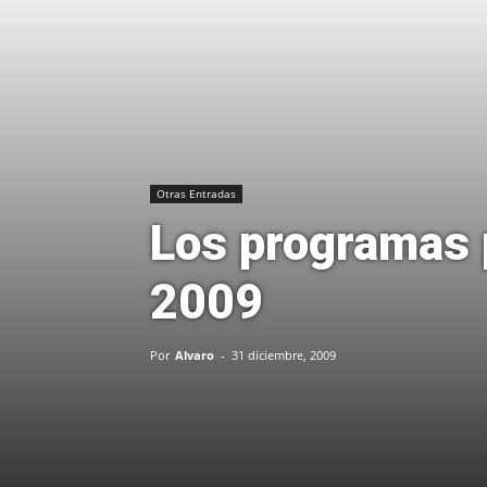
Otras Entradas
Los programas
2009
Por
Alvaro
-
31 diciembre, 2009