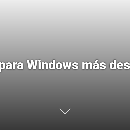
Uptodown
 para Windows más des