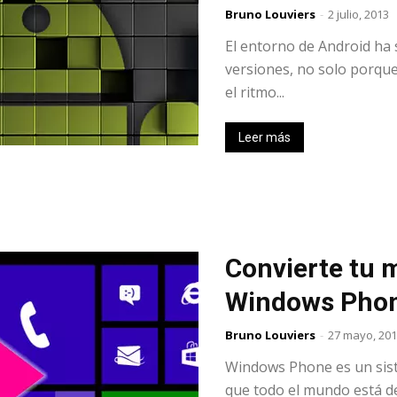
Bruno Louviers
-
2 julio, 2013
El entorno de Android ha s
versiones, no solo porqu
el ritmo...
Leer más
Convierte tu 
Windows Pho
Bruno Louviers
-
27 mayo, 20
Windows Phone es un sist
que todo el mundo está d