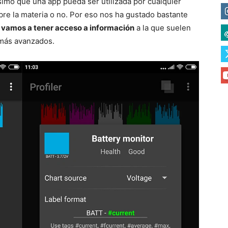
simo que una app pueda ser utilizada por cualquier
re la materia o no. Por eso nos ha gustado bastante
 vamos a tener acceso a información
a la que suelen
 más avanzados.