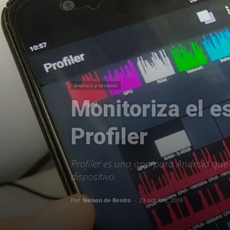
Análisis y reviews
Monitoriza el e
Profiler
Profiler es una app para Android que
dispositivo.
Por
Nelson de Benito
-
23 octubre, 2018