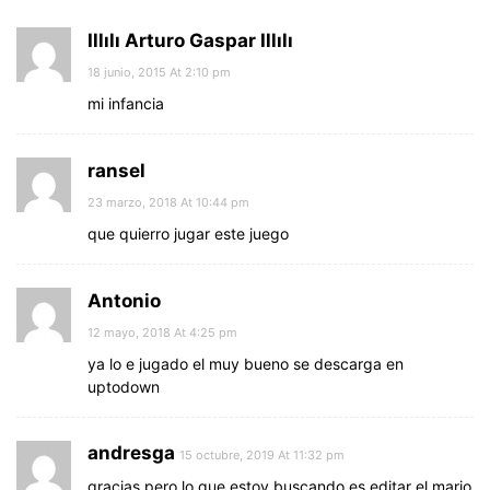
Illılı Arturo Gaspar Illılı
18 junio, 2015 At 2:10 pm
mi infancia
ransel
23 marzo, 2018 At 10:44 pm
que quierro jugar este juego
Antonio
12 mayo, 2018 At 4:25 pm
ya lo e jugado el muy bueno se descarga en
uptodown
andresga
15 octubre, 2019 At 11:32 pm
gracias pero lo que estoy buscando es editar el mario