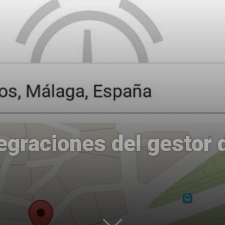
Uptodown
tegraciones del gestor 