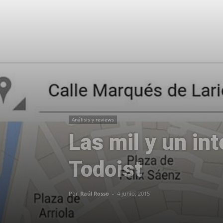
Análisis y reviews
Las mil y un in
Todoist
Por
Raúl Rosso
-
4 junio, 2015