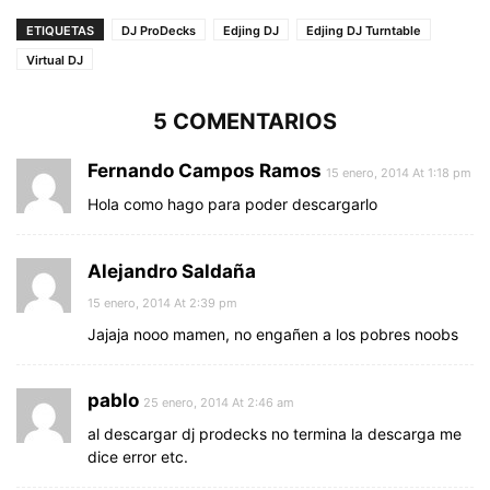
ETIQUETAS
DJ ProDecks
Edjing DJ
Edjing DJ Turntable
Virtual DJ
5 COMENTARIOS
Fernando Campos Ramos
15 enero, 2014 At 1:18 pm
Hola como hago para poder descargarlo
Alejandro Saldaña
15 enero, 2014 At 2:39 pm
Jajaja nooo mamen, no engañen a los pobres noobs
pablo
25 enero, 2014 At 2:46 am
al descargar dj prodecks no termina la descarga me
dice error etc.