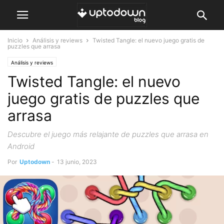
Inicio
Análisis y reviews
Twisted Tangle: el nuevo juego gratis de
puzzles que arrasa
Análisis y reviews
Twisted Tangle: el nuevo
juego gratis de puzzles que
arrasa
Descubre el juego más relajante de puzzles que arrasa en
Android
Por
Uptodown
-
13 junio, 2023