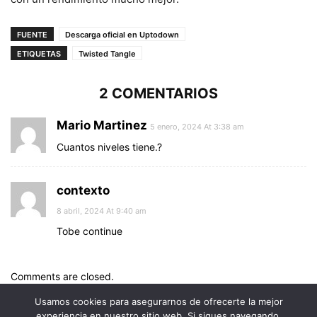
FUENTE
Descarga oficial en Uptodown
ETIQUETAS
Twisted Tangle
2 COMENTARIOS
Mario Martinez
5 enero, 2024 At 3:38 am
Cuantos niveles tiene.?
contexto
8 abril, 2024 At 9:40 am
Tobe continue
Comments are closed.
Usamos cookies para asegurarnos de ofrecerte la mejor
experiencia en nuestro sitio web. Si sigues navegando,