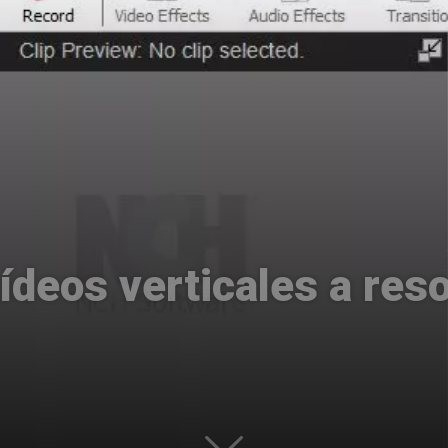
Uptodown
ídeos verticales a res