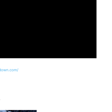
odown.com/
r