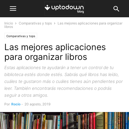
Inicio
Comparativas y tops
Las mejores aplicaciones para organizar
libros
Comparativas y tops
Las mejores aplicaciones
para organizar libros
Estas aplicaciones te ayudarán a tener un control de tu
biblioteca estés donde estés. Sabrás qué libros has leído,
cuáles te gustaron más o cuáles tienes aún pendientes por
leer. También encontrarás recomendaciones o podrás
seguir a otros amigos.
Por
Rocío
-
20 agosto, 2019