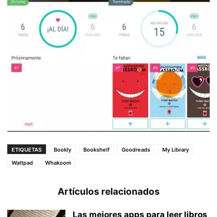
ETIQUETAS
Bookly
Bookshelf
Goodreads
My Library
Wattpad
Whakoom
Artículos relacionados
Las mejores apps para leer libros