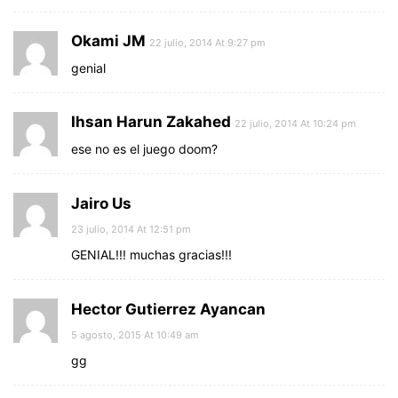
Okami JM
22 julio, 2014 At 9:27 pm
genial
Ihsan Harun Zakahed
22 julio, 2014 At 10:24 pm
ese no es el juego doom?
Jairo Us
23 julio, 2014 At 12:51 pm
GENIAL!!! muchas gracias!!!
Hector Gutierrez Ayancan
5 agosto, 2015 At 10:49 am
gg