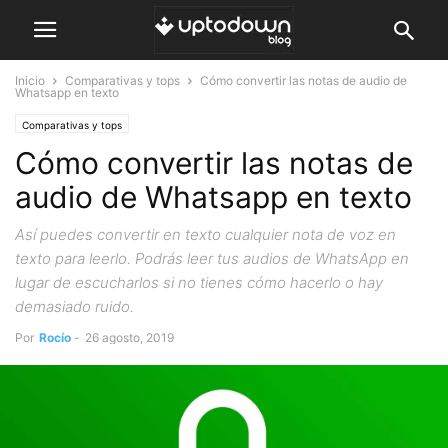
Inicio
Comparativas y tops
Cómo convertir las notas de audio de
Whatsapp en texto
Comparativas y tops
Cómo convertir las notas de
audio de Whatsapp en texto
Así puedes convertir en texto cualquier nota de voz en
texto para leerlo. Podrás leer tus audios de WhatsApp en
lugar de escucharlos si no tienes cómo hacerlo o hay
demasiado ruido.
Por
Rocío
-
26 agosto, 2019