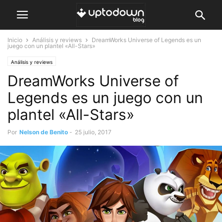
Inicio
Análisis y reviews
DreamWorks Universe of Legends es un
juego con un plantel «All-Stars»
Análisis y reviews
DreamWorks Universe of
Legends es un juego con un
plantel «All-Stars»
Por
Nelson de Benito
-
25 julio, 2017