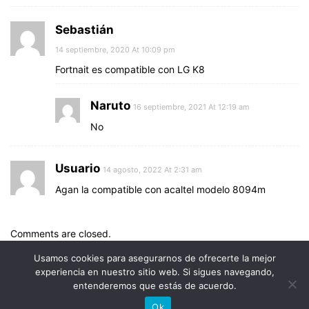
Sebastián
14 septiembre, 2020 At 10:09 pm
Fortnait es compatible con LG K8
Naruto
16 septiembre, 2021 At 12:19 am
No
Usuario
14 agosto, 2022 At 2:31 am
Agan la compatible con acaltel modelo 8094m
Comments are closed.
Usamos cookies para asegurarnos de ofrecerte la mejor
experiencia en nuestro sitio web. Si sigues navegando,
entenderemos que estás de acuerdo.
© Uptodown Technologies SL |
TOS
|
Política de privacidad y
Ok
cookies
.