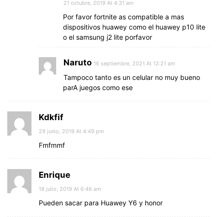
21 octubre, 2019 At 4:31 am
Por favor fortnite as compatible a mas
dispositivos huawey como el huawey p10 lite
o el samsung j2 lite porfavor
Naruto
16 septiembre, 2021 At 12:21 am
Tampoco tanto es un celular no muy bueno
parA juegos como ese
Kdkfif
29 junio, 2019 At 4:49 pm
Fmfmmf
Enrique
18 julio, 2019 At 6:46 am
Pueden sacar para Huawey Y6 y honor