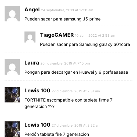
Angel
24 septiembre, 2019 At 12:31 am
Pueden sacar para samsung J5 prime
TiagoGAMER
10 abril, 2022 At 2:53 am
Pueden sacar para Samsung galaxy a01core
Laura
20 noviembre, 2019 At 7:15 pm
Pongan para descargar en Huawei y 9 porfaaaaaaa
Lewis 100
27 diciembre, 2019 At 2:31 am
FORTNITE escompatible con tableta firme 7
generacion ???
Lewis 100
27 diciembre, 2019 At 2:32 am
Perdón tableta fire 7 generacion