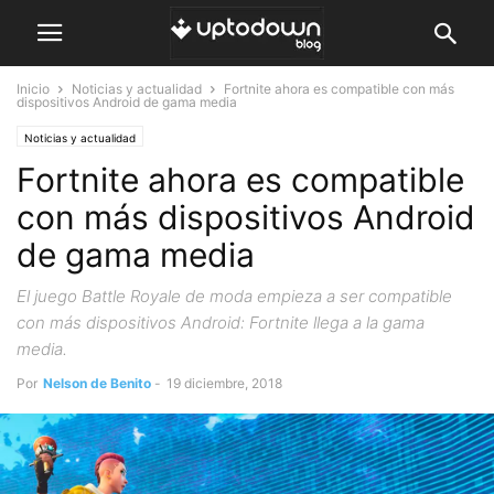
Inicio
Noticias y actualidad
Fortnite ahora es compatible con más
dispositivos Android de gama media
Noticias y actualidad
Fortnite ahora es compatible
con más dispositivos Android
de gama media
El juego Battle Royale de moda empieza a ser compatible
con más dispositivos Android: Fortnite llega a la gama
media.
Por
Nelson de Benito
-
19 diciembre, 2018