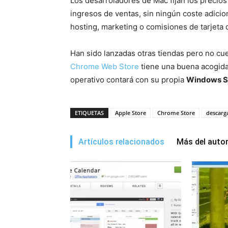
Los desarroladores de Mac fijan los precios
ingresos de ventas, sin ningún coste adicion
hosting, marketing o comisiones de tarjeta 
Han sido lanzadas otras tiendas pero no c
Chrome Web Store
tiene una buena acogida
operativo contará con su propia
Windows S
ETIQUETAS
Apple Store
Chrome Store
descarg
Artículos relacionados
Más del auto