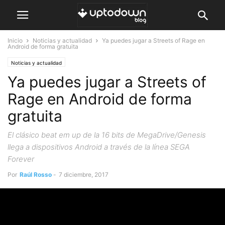
Inicio
Noticias y actualidad
Ya puedes jugar a Streets of Rage en
Android de forma gratuita
Noticias y actualidad
Ya puedes jugar a Streets of
Rage en Android de forma
gratuita
El clásico beat em up de la 16 bits de MegaDrive/Genesis
llega a dispositivos Android a través de la línea SEGA
Forever
Por
Raúl Rosso
-
7 diciembre, 2017