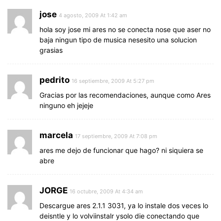
jose
4 agosto, 2009 At 1:42 am
hola soy jose mi ares no se conecta nose que aser no
baja ningun tipo de musica nesesito una solucion
grasias
pedrito
16 septiembre, 2009 At 5:27 pm
Gracias por las recomendaciones, aunque como Ares
ninguno eh jejeje
marcela
17 septiembre, 2009 At 7:08 pm
ares me dejo de funcionar que hago? ni siquiera se
abre
JORGE
16 octubre, 2009 At 4:34 am
Descargue ares 2.1.1 3031, ya lo instale dos veces lo
deisntle y lo volviinstalr ysolo die conectando que