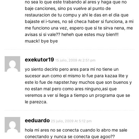
no sea lo que este trabando al ares y haga que no
baje canciones, sino ps vuelve al punto de
restauracion de tu compu y ahi le das en el dia que
bajaste el i-tunes, no sé checa haber si funciona, a mi
me funciono una vez, espero que si te sirva nena, me
avisas si si vale?? heheh que estes muy bien!!!
muack! bye bye
exekutor19
15 julio, 2009 At 2:51 pm
yo siento decirlo pero ares para mi no tiene un
sucesor aun como el mismo lo fue para kazaa lite y
este lo fue de napster.hay muchos que son buenos y
no estan mal pero como ares ninguno,asi que
veremos a ver si llega a tiempo un programa que se
le parezca.
eeduardo
25 julio, 2009 At 5:12 pm
hola mi ares no se conecta cuando lo abro me sale
conectando y nunca se conecta que agoo??