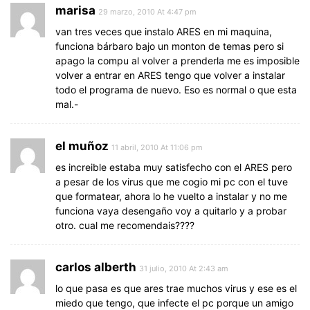
marisa
29 marzo, 2010 At 4:47 pm
van tres veces que instalo ARES en mi maquina,
funciona bárbaro bajo un monton de temas pero si
apago la compu al volver a prenderla me es imposible
volver a entrar en ARES tengo que volver a instalar
todo el programa de nuevo. Eso es normal o que esta
mal.-
el muñoz
11 abril, 2010 At 11:06 pm
es increible estaba muy satisfecho con el ARES pero
a pesar de los virus que me cogio mi pc con el tuve
que formatear, ahora lo he vuelto a instalar y no me
funciona vaya desengaño voy a quitarlo y a probar
otro. cual me recomendais????
carlos alberth
31 julio, 2010 At 2:43 am
lo que pasa es que ares trae muchos virus y ese es el
miedo que tengo, que infecte el pc porque un amigo