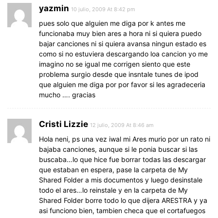
yazmin
10 julio, 2009 At 8:42 pm
pues solo que alguien me diga por k antes me
funcionaba muy bien ares a hora ni si quiera puedo
bajar canciones ni si quiera avansa ningun estado es
como si no estuviera descargando loa cancion yo me
imagino no se igual me corrigen siento que este
problema surgio desde que insntale tunes de ipod
que alguien me diga por por favor si les agradeceria
mucho …. gracias
Cristi Lizzie
12 julio, 2009 At 8:46 am
Hola neni, ps una vez iwal mi Ares murio por un rato ni
bajaba canciones, aunque si le ponia buscar si las
buscaba…lo que hice fue borrar todas las descargar
que estaban en espera, pase la carpeta de My
Shared Folder a mis documentos y luego desinstale
todo el ares…lo reinstale y en la carpeta de My
Shared Folder borre todo lo que dijera ARESTRA y ya
asi funciono bien, tambien checa que el cortafuegos