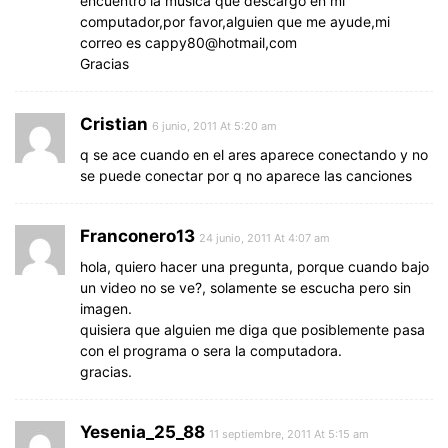
encuentro la musica que descargo en mi
computador,por favor,alguien que me ayude,mi
correo es cappy80@hotmail,com
Gracias
Cristian
6 junio, 2011 At 5:20 am
q se ace cuando en el ares aparece conectando y no
se puede conectar por q no aparece las canciones
Franconero13
24 junio, 2011 At 4:07 am
hola, quiero hacer una pregunta, porque cuando bajo
un video no se ve?, solamente se escucha pero sin
imagen.
quisiera que alguien me diga que posiblemente pasa
con el programa o sera la computadora.
gracias.
Yesenia_25_88
11 septiembre, 2011 At 5:15 am