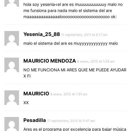
hola soy yesenia<el are es muuuuuuuuuuuy malo no
me funsiona para nada malo el sistema del are
maaaaaaaaaaaaaalooooooooooooooooooooo ok:
Yesenia_25_88
11 septiembre, 2011 At 5:17 am
malo el sistema del are es muyyyyyyyyyyyy malo
MAURICIO MENDOZA
8 enero, 2012 At 1:28 am
NO ME FUNCIONA MI ARES QUIE ME PUEDE AYUDAR
X FI
MAURICIO
8 enero, 2012 At 1:31 am
XX
Pesadilla
17 septiembre, 2012 At 5:47 am
Ares es el programa por excelencia para bajar música