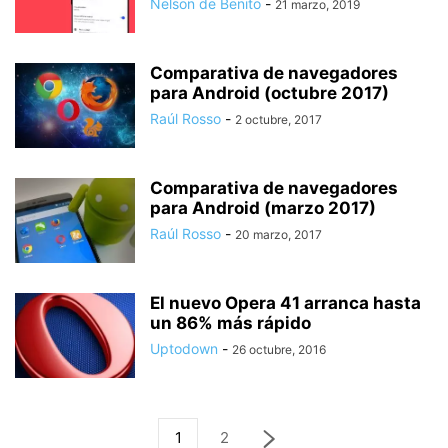
Nelson de Benito
-
21 marzo, 2019
Comparativa de navegadores
para Android (octubre 2017)
Raúl Rosso
-
2 octubre, 2017
Comparativa de navegadores
para Android (marzo 2017)
Raúl Rosso
-
20 marzo, 2017
El nuevo Opera 41 arranca hasta
un 86% más rápido
Uptodown
-
26 octubre, 2016
1
2