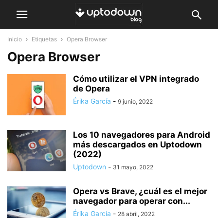
Inicio
Etiquetas
Opera Browser
Opera Browser
Cómo utilizar el VPN integrado
de Opera
Érika García
-
9 junio, 2022
Los 10 navegadores para Android
más descargados en Uptodown
(2022)
Uptodown
-
31 mayo, 2022
Opera vs Brave, ¿cuál es el mejor
navegador para operar con...
Érika García
-
28 abril, 2022