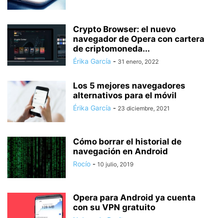
Crypto Browser: el nuevo
navegador de Opera con cartera
de criptomoneda...
Érika García
-
31 enero, 2022
Los 5 mejores navegadores
alternativos para el móvil
Érika García
-
23 diciembre, 2021
Cómo borrar el historial de
navegación en Android
Rocío
-
10 julio, 2019
Opera para Android ya cuenta
con su VPN gratuito