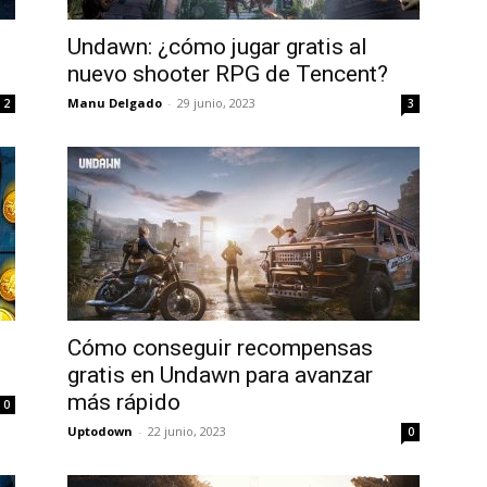
Uptodown
Undawn: ¿cómo jugar gratis al
nuevo shooter RPG de Tencent?
Manu Delgado
-
29 junio, 2023
2
3
Cómo conseguir recompensas
gratis en Undawn para avanzar
más rápido
0
Uptodown
-
22 junio, 2023
0