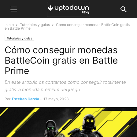
Inicio
Tutoriales y guías
Cómo conseguir monedas BattleCoin gratis
en Battle Prime
Tutoriales y guías
Cómo conseguir monedas
BattleCoin gratis en Battle
Prime
En este artículo os contamos cómo conseguir totalmente
gratis la moneda premium del juego
Por
Esteban García
-
17 mayo, 2023