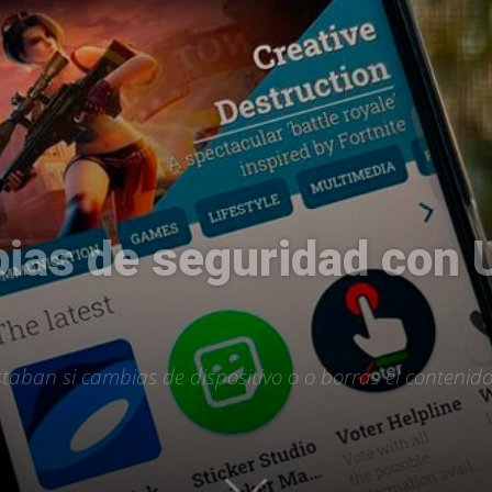
Uptodown
ias de seguridad con
taban si cambias de dispositivo o o borras el contenid