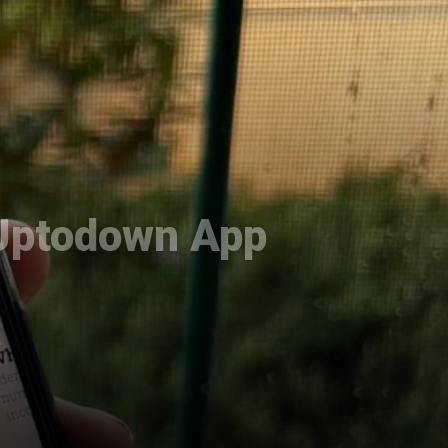
 Uptodown App
o