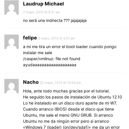
Laudrup Michael
2 mayo, 2013 At 9:31 am
no será una indirecta ??? jajajajaja
felipe
8 mayo, 2013 At 5:01 am
a mi me tira un error el boot loader cuando pongo
instalar me sale
/casper/vmlinuz: file not found
ayudaaaaaaaaaaaaaaaaaaa
Nacho
22 mayo, 2013 At 12:04 pm
Hola, ante todo muchas gracias por el tutorial.
He seguido los pasos de instalación de Ubuntu 12.10
Lo he instalado en un disco duro aparte de mi W7.
Cuando arranco (BIOS) desde el disco que tiene
Ubuntu, me sale el menú GNU GRUB. Si arranco
Ubuntu no me da ningún error pero si arranco
«Windows 7 (loader) (on/dev/sda1)» me da un error