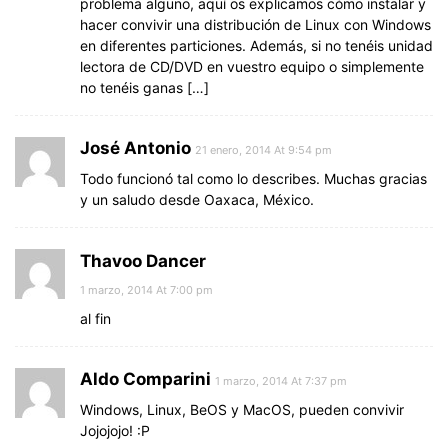
problema alguno, aquí os explicamos cómo instalar y
hacer convivir una distribución de Linux con Windows
en diferentes particiones. Además, si no tenéis unidad
lectora de CD/DVD en vuestro equipo o simplemente
no tenéis ganas […]
José Antonio
21 enero, 2014 At 9:54 pm
Todo funcionó tal como lo describes. Muchas gracias
y un saludo desde Oaxaca, México.
Thavoo Dancer
1 marzo, 2014 At 7:00 pm
al fin
Aldo Comparini
1 marzo, 2014 At 7:37 pm
Windows, Linux, BeOS y MacOS, pueden convivir
Jojojojo! :P