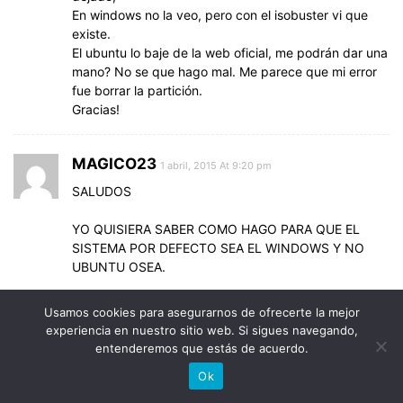
En windows no la veo, pero con el isobuster vi que
existe.
El ubuntu lo baje de la web oficial, me podrán dar una
mano? No se que hago mal. Me parece que mi error
fue borrar la partición.
Gracias!
MAGICO23
1 abril, 2015 At 9:20 pm
SALUDOS
YO QUISIERA SABER COMO HAGO PARA QUE EL
SISTEMA POR DEFECTO SEA EL WINDOWS Y NO
UBUNTU OSEA.
QUE ESTE DE PRIMERO WINDOWS Y LUEGO
Usamos cookies para asegurarnos de ofrecerte la mejor
UBUNTU
experiencia en nuestro sitio web. Si sigues navegando,
entenderemos que estás de acuerdo.
GRACIAS POR LA AYUDA
Ok