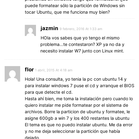
puede formatear sólo la partición de Windows sin
tocar Ubuntu, que me funciona muy bien?
jazmin
9 febrero, 2016 At 1:33 am
HOla vos sabes que yo tengo el mismo
problema…te contestaron? XP ya no da y
necesito instalar W7 junto con Linux mint.
flor
1 abril, 2015 At 4:18 am
Hola! Una consulta, yo tenia la pc con ubuntu 14 y
para instalar windows 7 puse el cd y arranque el BIOS
para que detecte el cd.
Hasta ahí bien, me toma la instalación pero cuando lo
quiero instalar me pide formatear por el sistema de
archivos. Borre la particion de ubuntu y formatee, le
asigne 600gb a win 7 y los 400 restantes la ubuntu
El tema es que no puedo instalar ubuntu. Me da error
y no me deja seleccionar la partición que había
dejado,