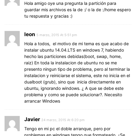
Hola amigo oye una pregunta la partición para
guardar mis archivos es la de :/ o la de :/home espero
tu respuesta y gracias :)
leon
5 marzo, 2015 At 5:51 pm
Hola a todos, el motivo de mi tema es que acabo de
instalar ubuntu 14.04.LTS en windows 7, habiendo
hecho las particiones debidas(boot, swap, home,
raiz) En toda la instalacion de ubuntu no se me
presento ningun tipo de problema, pero al terminar la
instalacion y reiniciarse el sistema, este no inicia en el
dualboot (grub), sino que inicia directamente en
ubuntu, ignorando windows. ¿ A que se debe este
problema y como se puede solucionar?. Necesito
arrancar Windows
Javier
24 marzo, 2015 At 6:20 pm
Tengo en mi pc el doble arranque, pero por
problemas en windows tengo que formatearlo. ¿Se