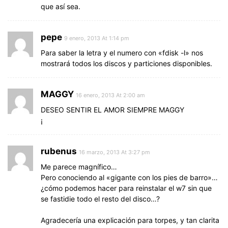
que así sea.
pepe
9 enero, 2013 At 1:14 pm
Para saber la letra y el numero con «fdisk -l» nos
mostrará todos los discos y particiones disponibles.
MAGGY
16 enero, 2013 At 2:00 am
DESEO SENTIR EL AMOR SIEMPRE MAGGY
¡
rubenus
16 marzo, 2013 At 3:27 pm
Me parece magnífico…
Pero conociendo al «gigante con los pies de barro»…
¿cómo podemos hacer para reinstalar el w7 sin que
se fastidie todo el resto del disco…?
Agradecería una explicación para torpes, y tan clarita