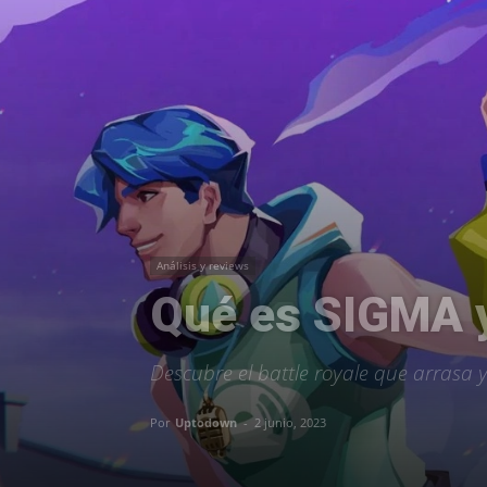
Análisis y reviews
Qué es SIGMA y
Descubre el battle royale que arrasa y
Por
Uptodown
-
2 junio, 2023