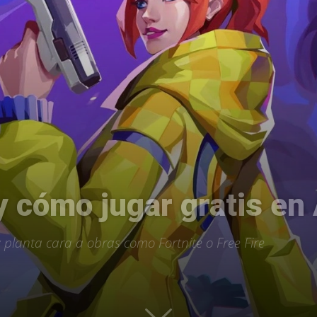
Uptodown
 cómo jugar gratis en
 planta cara a obras como Fortnite o Free Fire