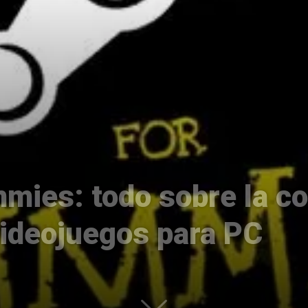
Uptodown
mies: todo sobre la c
videojuegos para PC