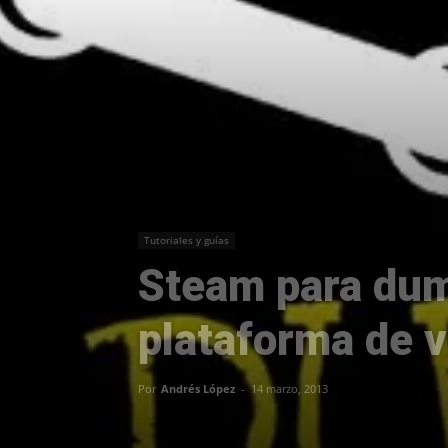
Tutoriales y guías
Steam para dum
plataforma de 
Por
Andrés López
-
14 marzo, 2013