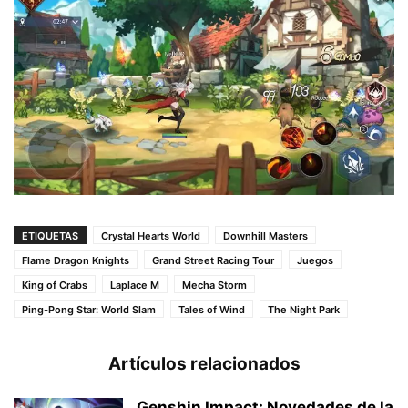
ETIQUETAS
Crystal Hearts World
Downhill Masters
Flame Dragon Knights
Grand Street Racing Tour
Juegos
King of Crabs
Laplace M
Mecha Storm
Ping-Pong Star: World Slam
Tales of Wind
The Night Park
Artículos relacionados
Genshin Impact: Novedades de la