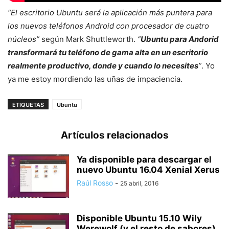
“El escritorio Ubuntu será la aplicación más puntera para
los nuevos teléfonos Android con procesador de cuatro
núcleos”
según Mark Shuttleworth.
“
Ubuntu para Andorid
transformará tu teléfono de gama alta en un escritorio
realmente productivo, donde y cuando lo necesites
”
. Yo
ya me estoy mordiendo las uñas de impaciencia.
ETIQUETAS
Ubuntu
Artículos relacionados
Ya disponible para descargar el
nuevo Ubuntu 16.04 Xenial Xerus
Raúl Rosso
-
25 abril, 2016
Disponible Ubuntu 15.10 Wily
Werewolf (y el resto de sabores)