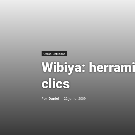
Otras Entradas
Wibiya: herrami
clics
Por
Daniel
-
22 junio, 2009