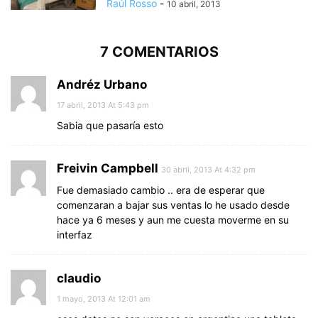
Raúl Rosso
-
10 abril, 2013
7 COMENTARIOS
Andréz Urbano
17 abril, 2013 At 5:43 pm
Sabia que pasaría esto
Freivin Campbell
30 abril, 2013 At 4:32 pm
Fue demasiado cambio .. era de esperar que
comenzaran a bajar sus ventas lo he usado desde
hace ya 6 meses y aun me cuesta moverme en su
interfaz
claudio
1 mayo, 2013 At 12:01 am