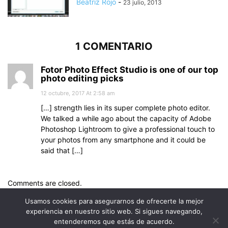
Beatriz Rojo
-
23 julio, 2013
1 COMENTARIO
Fotor Photo Effect Studio is one of our top
photo editing picks
12 octubre, 2017 At 2:58 am
[…] strength lies in its super complete photo editor.
We talked a while ago about the capacity of Adobe
Photoshop Lightroom to give a professional touch to
your photos from any smartphone and it could be
said that […]
Comments are closed.
Usamos cookies para asegurarnos de ofrecerte la mejor
experiencia en nuestro sitio web. Si sigues navegando,
entenderemos que estás de acuerdo.
© Uptodown Technologies SL |
TOS
|
Política de privacidad y