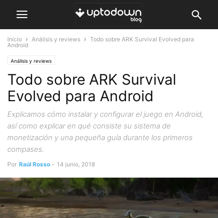
Inicio
Análisis y reviews
Todo sobre ARK Survival Evolved para
Android
Análisis y reviews
Todo sobre ARK Survival
Evolved para Android
Explicamos cómo instalar y configurar el juego en Android,
así como explicar en qué consiste su sistema de
monetización y una pequeña guía durante los primeros
compases.
Por
Raúl Rosso
-
14 junio, 2018