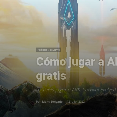
Análisis y reviews
Cómo jugar a A
gratis
¿Quieres jugar a ARK: Survival Evolve
Por
Manu Delgado
-
12 julio, 2022