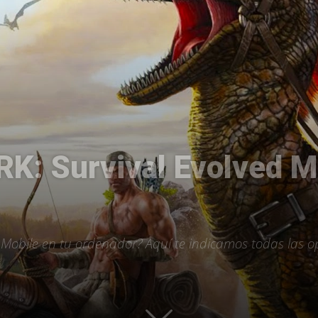
Uptodown
RK: Survival Evolved M
d Mobile en tu ordenador? Aquí te indicamos todas las o