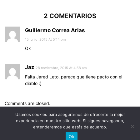
2 COMENTARIOS
Guillermo Correa Arias
15 junio, 2015 At 5:14 pm
Ok
Jaz
28 noviembre, 2015 At 4:58 am
Falta Jared Leto, parece que tiene pacto con el
diablo :)
Comments are closed.
Usamos cookies para asegurarnos de ofrecerte la mejor
experiencia en nuestro sitio web. Si sigues navegando,
entenderemos que estás de acuerdo.
© Uptodown Technologies SL |
TOS
|
Política de privacidad y
Ok
cookies
.