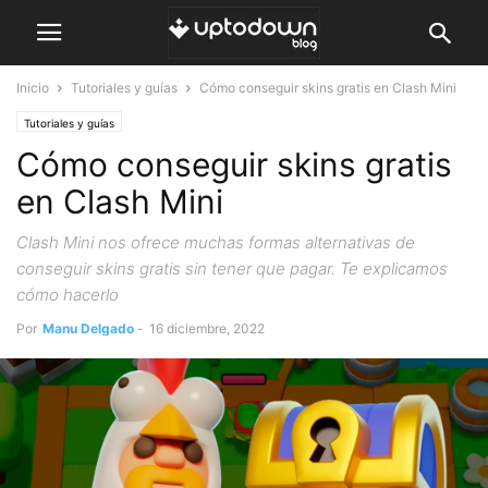
Inicio
Tutoriales y guías
Cómo conseguir skins gratis en Clash Mini
Tutoriales y guías
Cómo conseguir skins gratis
en Clash Mini
Clash Mini nos ofrece muchas formas alternativas de
conseguir skins gratis sin tener que pagar. Te explicamos
cómo hacerlo
Por
Manu Delgado
-
16 diciembre, 2022