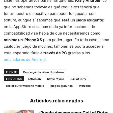
sistemas operativos para smartphones:
iOS y Android
. Lo
que no sabemos todavía es qué requisitos tendrá que
tener nuestro dispositivo para poderlo ejecutar con
soltura, aunque sí sabemos que
será un juego exigente
:
en la App Store sí se han dado ya informaciones de
compatibilidad y se habla de que necesitaremos como
mínimo un iPhone XS
para poder jugar. En todo caso, como
cualquier juego de móviles, también se podrá acceder a
este esperado título
a través de PC
gracias a los
emuladores de Android
.
FUENTE
Descarga oficial en Uptodown
ETIQUETAS
activision
battle royale
Call of Duty
call of duty: warzone mobile
juegos gratuitos
Warzone
Artículos relacionados
¿Puede desaparecer Call of Duty: