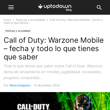
Inicio
Noticias y actualidad
Call of Duty: Warzone Mobile – fecha y
todo lo que tienes...
Noticias y actualidad
Call of Duty: Warzone Mobile
– fecha y todo lo que tienes
que saber
Todo lo que tienes que saber sobre Call of Duty: Warzone:
fecha de lanzamiento en móviles, jugabilidad, novedades,
progreso compartido...
Por
Manu Delgado
-
14 diciembre, 2022