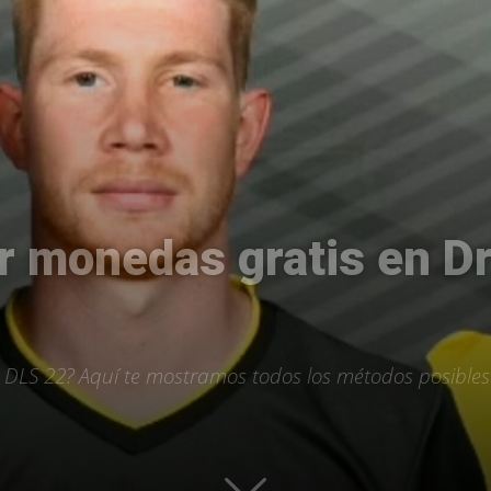
Uptodown
r monedas gratis en D
 DLS 22? Aquí te mostramos todos los métodos posibles