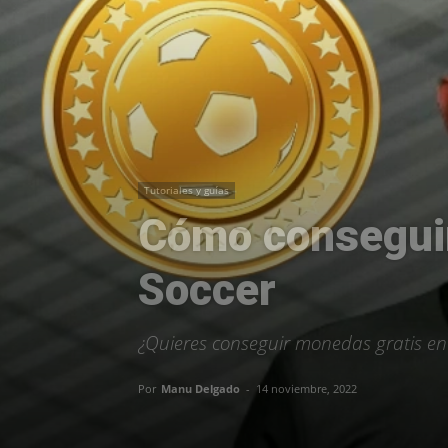
Tutoriales y guías
Cómo consegui
Soccer
¿Quieres conseguir monedas gratis en
Por
Manu Delgado
-
14 noviembre, 2022