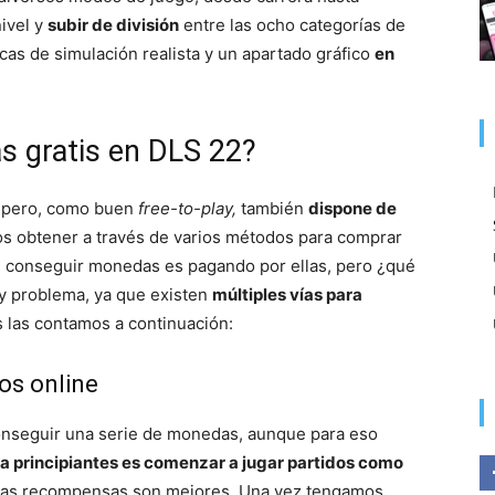
nivel y
subir de división
entre las ocho categorías de
cas de simulación realista y un apartado gráfico
en
 gratis en DLS 22?
, pero, como buen
free-to-play,
también
dispone de
 obtener a través de varios métodos para comprar
de conseguir monedas es pagando por ellas, pero ¿qué
ay problema, ya que existen
múltiples vías para
s las contamos a continuación:
os online
onseguir una serie de monedas, aunque para eso
ra principiantes es comenzar a jugar partidos como
y las recompensas son mejores. Una vez tengamos